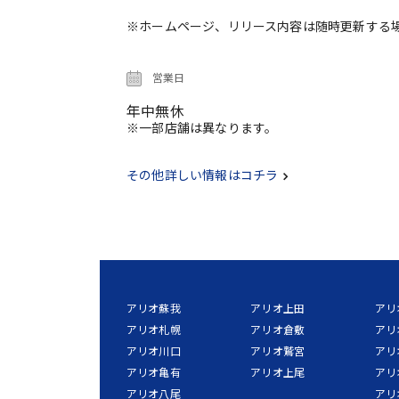
※ホームページ、リリース内容は随時更新する
営業日
年中無休
※一部店舗は異なります。
その他詳しい情報はコチラ
アリオ蘇我
アリオ上田
アリ
アリオ札幌
アリオ倉敷
アリ
アリオ川口
アリオ鷲宮
アリ
アリオ亀有
アリオ上尾
アリ
アリオ八尾
アリ