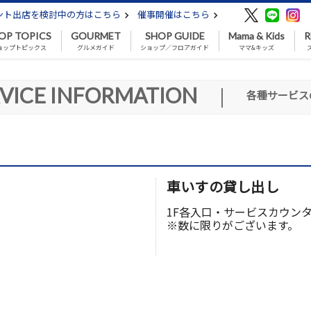
ント出店を検討中の方はこちら
催事開催はこちら
OP TOPICS
GOURMET
SHOP GUIDE
Mama & Kids
R
ョップトピックス
グルメガイド
ショップ／フロアガイド
ママ&キッズ
VICE INFORMATION
|
各種サービス
車いすの貸し出し
1F各入口・サービスカウン
※数に限りがございます。