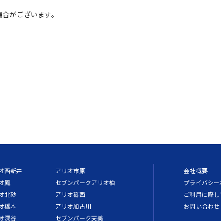
場合がございます。
オ西新井
アリオ市原
会社概要
オ鳳
セブンパークアリオ柏
プライバシー
オ北砂
アリオ葛西
ご利用に際し
オ橋本
アリオ加古川
お問い合わせ
オ深谷
セブンパーク天美