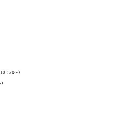
10：30～）
～）