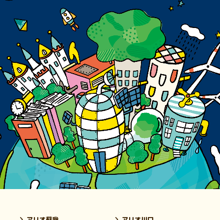
アリオ蘇我
アリオ川口