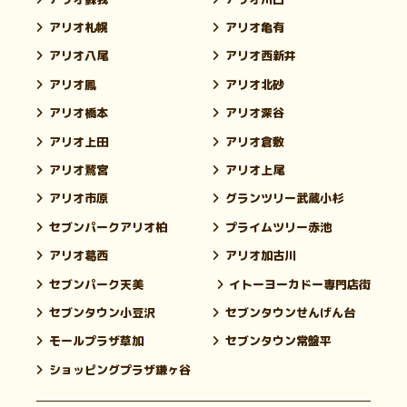
アリオ札幌
アリオ亀有
アリオ八尾
アリオ西新井
アリオ鳳
アリオ北砂
アリオ橋本
アリオ深谷
アリオ上田
アリオ倉敷
アリオ鷲宮
アリオ上尾
アリオ市原
グランツリー武蔵小杉
セブンパークアリオ柏
プライムツリー赤池
アリオ葛西
アリオ加古川
セブンパーク天美
イトーヨーカドー専門店街
セブンタウン小豆沢
セブンタウンせんげん台
モールプラザ草加
セブンタウン常盤平
ショッピングプラザ鎌ヶ谷